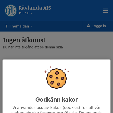
Rävlanda AIS
PF14/15
Logga in
Till hemsidan
Ingen åtkomst
Du har inte tillgång att se denna sida.
Godkänn kakor
Vi använder oss av kakor (cookies) för att vår
webbplats ska fungera bra för dig. De används