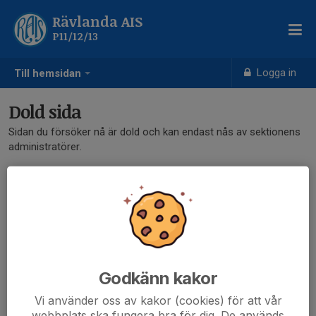
Rävlanda AIS
P11/12/13
Logga in
Till hemsidan
Dold sida
Sidan du försöker nå är dold och kan endast nås av sektionens
administratörer.
Godkänn kakor
Vi använder oss av kakor (cookies) för att vår
webbplats ska fungera bra för dig. De används