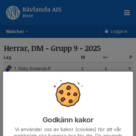
Rävlanda AIS
Herr
Logga in
Matcher
Herrar, DM - Grupp 9 - 2025
Lag
M
+/-
P
1. Floby-Grolanda IF
3
6
9
2. Rävlanda AIS
3
-1
4
3. Tvärred-Vegby FC
3
-1
2
4. Äspereds IF
3
-4
1
Godkänn kakor
Vi använder oss av kakor (cookies) för att vår
webbplats ska fungera bra för dig. De används