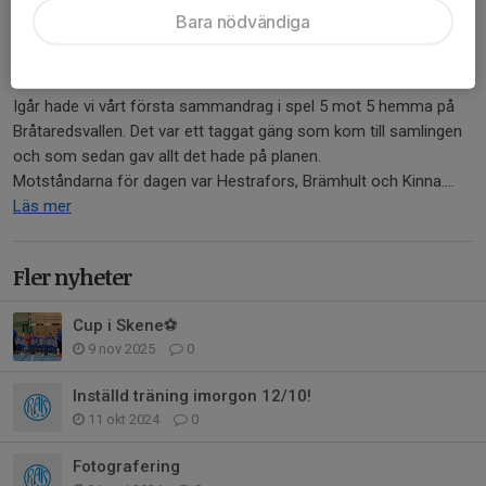
Bara nödvändiga
Igår hade vi vårt första sammandrag i spel 5 mot 5 hemma på
Bråtaredsvallen. Det var ett taggat gäng som kom till samlingen
och som sedan gav allt det hade på planen.
Motståndarna för dagen var Hestrafors, Brämhult och Kinna....
Läs mer
Fler nyheter
Cup i Skene⚽️
9 nov 2025
0
Inställd träning imorgon 12/10!
11 okt 2024
0
Fotografering