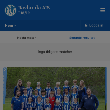
Rävlanda AIS
P18/19
Logga in
Hem
Nästa match
Senaste resultat
Inga tidigare matcher