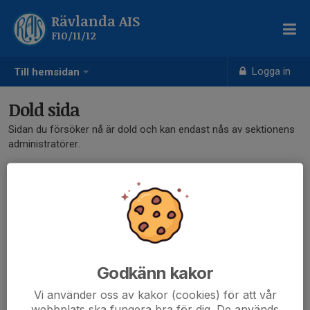
Rävlanda AIS
F10/11/12
Logga in
Till hemsidan
Dold sida
Sidan du försöker nå är dold och kan endast nås av sektionens
administratörer.
Godkänn kakor
Vi använder oss av kakor (cookies) för att vår
webbplats ska fungera bra för dig. De används