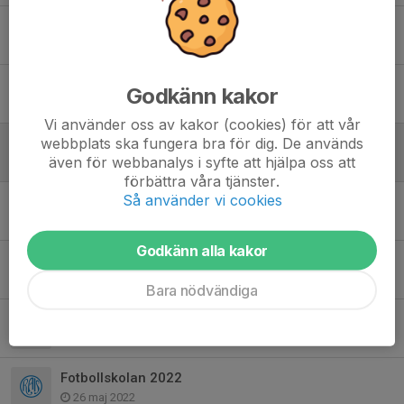
Fotbollsskolan 2025
1 maj 2025
Fotbollsskola 2024
Godkänn kakor
7 maj 2024
Vi använder oss av kakor (cookies) för att vår
webbplats ska fungera bra för dig. De används
Ett jättetack för årets fotbollsskola!
även för webbanalys i syfte att hjälpa oss att
20 jun 2023
förbättra våra tjänster.
Så använder vi cookies
Ett stort tack för i år
14 jun 2022
Godkänn alla kakor
Vilken start på Fotbollskolan
11 jun 2022
Bara nödvändiga
Fotbollskolan 2022
9 jun 2022
Fotbollskolan 2022
26 maj 2022