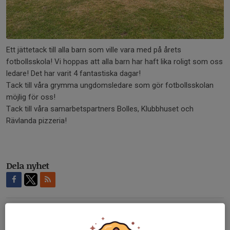
Ett jättetack till alla barn som ville vara med på årets
fotbollsskola! Vi hoppas att alla barn har haft lika roligt som oss
ledare! Det har varit 4 fantastiska dagar!
Tack till våra grymma ungdomsledare som gör fotbollsskolan
möjlig för oss!
Tack till våra samarbetspartners Bolles, Klubbhuset och
Rävlanda pizzeria!
Dela nyhet
Tidigare nyheter