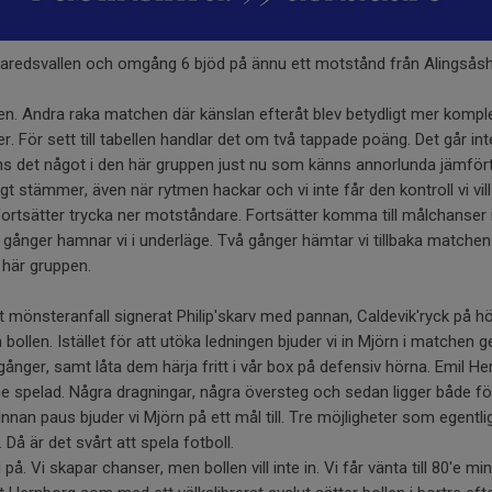
edsvallen och omgång 6 bjöd på ännu ett motstånd från Alingsåshå
n. Andra raka matchen där känslan efteråt blev betydligt mer kompl
r. För sett till tabellen handlar det om två tappade poäng. Det går i
nns det något i den här gruppen just nu som känns annorlunda jämfört
tigt stämmer, även när rytmen hackar och vi inte får den kontroll vi vi
 Fortsätter trycka ner motståndare. Fortsätter komma till målchanser 
 gånger hamnar vi i underläge. Två gånger hämtar vi tillbaka matche
här gruppen.
ett mönsteranfall signerat Philip'skarv med pannan, Caldevik'ryck på 
n bollen. Istället för att utöka ledningen bjuder vi in Mjörn i matchen
gånger, samt låta dem härja fritt i vår box på defensiv hörna. Emil H
e spelad. Några dragningar, några översteg och sedan ligger både f
 Innan paus bjuder vi Mjörn på ett mål till. Tre möjligheter som egentli
. Då är det svårt att spela fotboll.
 på. Vi skapar chanser, men bollen vill inte in. Vi får vänta till 80'e min