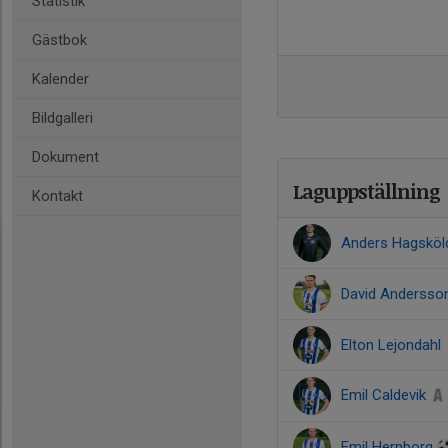
Statistik
Gästbok
Kalender
Bildgalleri
Dokument
Laguppställning
Kontakt
Anders Hagsköl
David Andersso
Elton Lejondahl
Emil Caldevik
Emil Hernborg