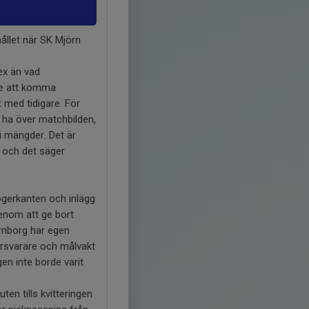
llet när SK Mjörn
ex än vad
nte att komma
 med tidigare. För
ll ha över matchbilden,
i mängder. Det är
n och det säger
högerkanten och inlägg
 genom att ge bort
ernborg har egen
örsvarare och målvakt
gen inte borde varit
uten tills kvitteringen