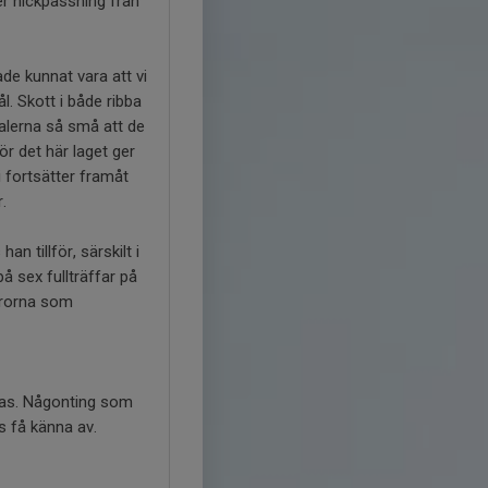
er nickpassning från
ade kunnat vara att vi
. Skott i både ribba
inalerna så små att de
ör det här laget ger
i fortsätter framåt
.
n tillför, särskilt i
å sex fullträffar på
frorna som
ggas. Någonting som
s få känna av.