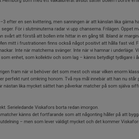
 Hernborg som med ett välkalibrerat avslut sätter bollen i bortre eft
 3–3 efter en sen kvittering, men sanningen är att känslan lika gärna h
eger. För i slutminuterna radar vi upp chanserna. Frilägen. Öppet mål
 svårt att förstå att bollen inte hittar in en gång till. Ibland är marg
Men mitt i frustrationen finns också något positivt att hålla fast vid. F
t hackar. Inte när matcherna svänger. Inte när vi hamnar i underläge. V
som enhet, som kollektiv och som lag – känns betydligt tydligare i år
rigen fram när vi behöver det som mest och visar vilken enorm klass ha
yter perfekt runt omkring honom. Två nya mål innebär att han nu står p
är nästan lika mycket sättet han påverkar matcher på som själva sif
rekt. Serieledande Viskafors borta redan imorgon.
ssmatcher känns det fortfarande som att någonting håller på att by
full utdelning – men som lever väldigt mycket och det kommer Viskafor