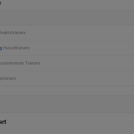
lvaktstränare
ng
Huvudtränare
Assisterande Tränare
lptränare
set