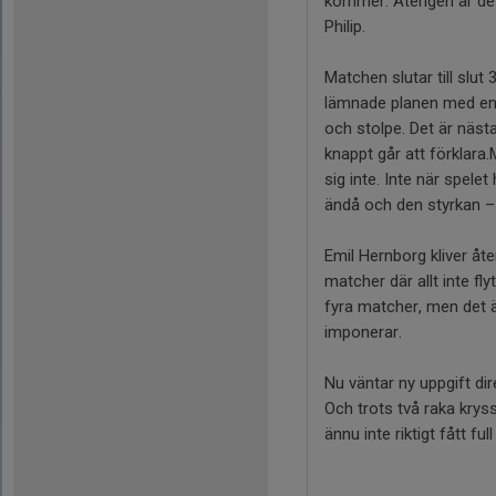
kommer. Återigen är det
Philip.
Matchen slutar till slut
lämnade planen med en s
och stolpe. Det är nästan
knappt går att förklara.
sig inte. Inte när spele
ändå och den styrkan – 
Emil Hernborg kliver åte
matcher där allt inte fl
fyra matcher, men det 
imponerar.
Nu väntar ny uppgift di
Och trots två raka kry
ännu inte riktigt fått 