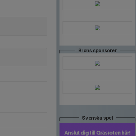
Brons sponsorer
Svenska spel