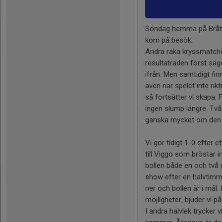
Söndag hemma på Bråtar
kom på besök.
Andra raka kryssmatche
resultatraden först säge
ifrån. Men samtidigt fi
även när spelet inte rik
så fortsätter vi skapa.
ingen slump längre. Två
ganska mycket om den 
Vi gör tidigt 1-0 efter 
till Viggo som bröstar i
bollen både en och två 
show efter en halvtimm
ner och bollen är i mål.
möjligheter, bjuder vi på
I andra halvlek trycker vi