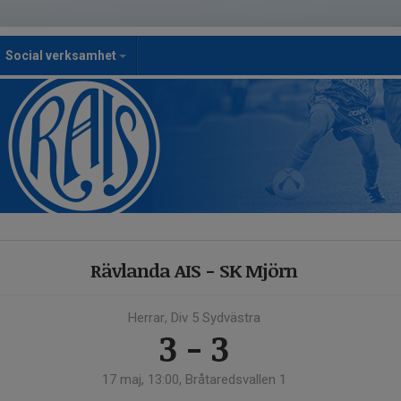
Social verksamhet
Rävlanda AIS - SK Mjörn
Herrar, Div 5 Sydvästra
3 - 3
17 maj, 13:00, Bråtaredsvallen 1