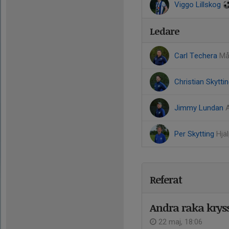
Viggo Lillskog
Ledare
Carl Techera
Må
Christian Skytti
Jimmy Lundan
Per Skytting
Hjä
Referat
Andra raka krys
22 maj, 18:06