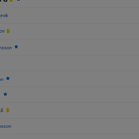
evik
son
ensson
on
nsson