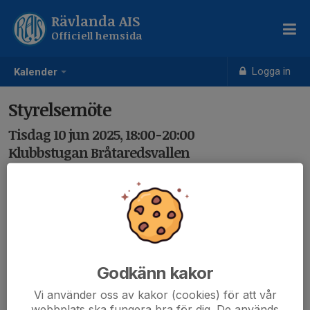
Rävlanda AIS
Officiell hemsida
Logga in
Kalender
Styrelsemöte
Tisdag 10 jun 2025, 18:00-20:00
Klubbstugan Bråtaredsvallen
Samling: 18:00
Godkänn kakor
Vi använder oss av kakor (cookies) för att vår
webbplats ska fungera bra för dig. De används